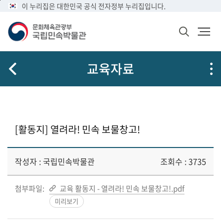
메
본
이 누리집은 대한민국 공식 전자정부 누리집입니다.
뉴
문
바
바
검
로
로
색
가
가
창
열
기
기
교육자료
기
[활동지] 열려라! 민속 보물창고!
작성자 : 국립민속박물관
조회수 : 3735
첨부파일:
교육 활동지 - 열려라! 민속 보물창고!.pdf
미리보기