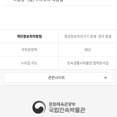
개인정보처리방침
영상정보처리기기 운영·관리 방침
저작권정책
RSS
누리집 지도
민속생활사박물관 협력망사업
관
련
관련사이트
사
이
트