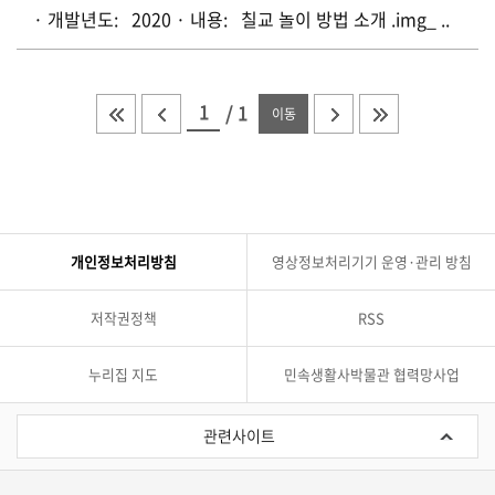
· 개발년도: 2020 · 내용: 칠교 놀이 방법 소개 .img_ ..
/
1
이동
개인정보처리방침
영상정보처리기기 운영·관리 방침
저작권정책
RSS
누리집 지도
민속생활사박물관 협력망사업
관
련
관련사이트
사
이