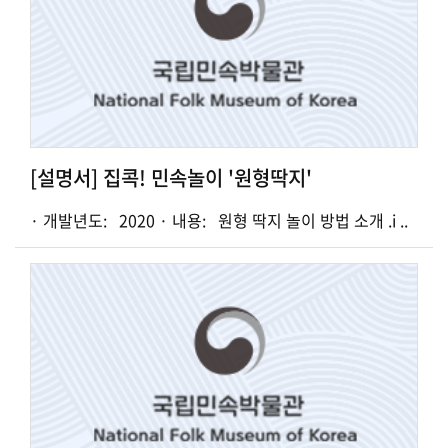
[설명서] 집콕! 민속놀이 '원형딱지'
· 개발년도: 2020 · 내용: 원형 딱지 놀이 방법 소개 .i ..