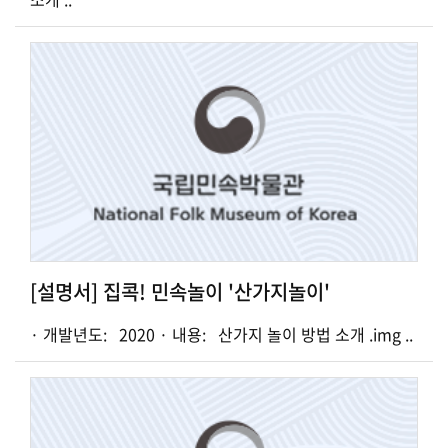
[설명서] 집콕! 민속놀이 '산가지놀이'
· 개발년도: 2020 · 내용: 산가지 놀이 방법 소개 .img ..