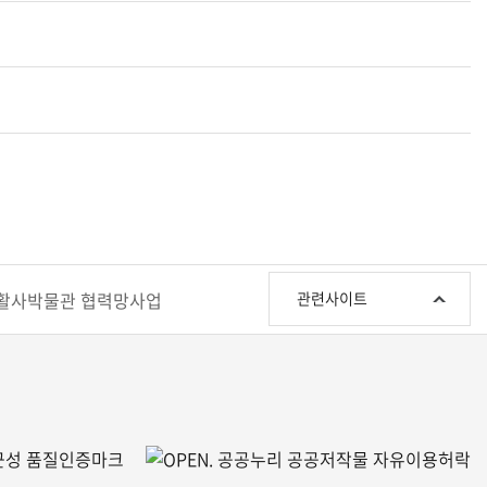
관
활사박물관 협력망사업
관련사이트
련
사
이
트