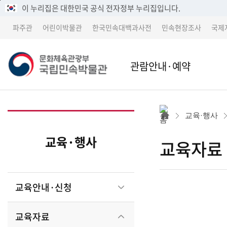
메
본
이 누리집은 대한민국 공식 전자정부 누리집입니다.
뉴
문
파주관
어린이박물관
한국민속대백과사전
민속현장조사
국제
바
바
로
로
가
가
관람안내·예약
기
기
본관
본관 
교육·행사
어린이박물관
파주
교육·행사
교육자료
파주관
어린
교육안내·신청
박물관 소개
교류 
교육자료
세종 이전 건립