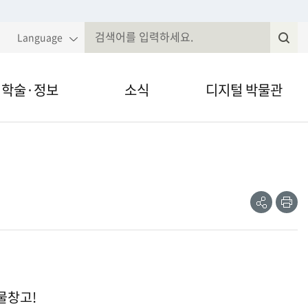
Language
학술·정보
소식
디지털 박물관
국민속대백과
알림·공고
VR·온라인 전시
전
속현장조사
웹진
영상채널
제저널무형유
전자민원
간자료 검색
정보공개
물창고!
술세미나
법령, 규정 등