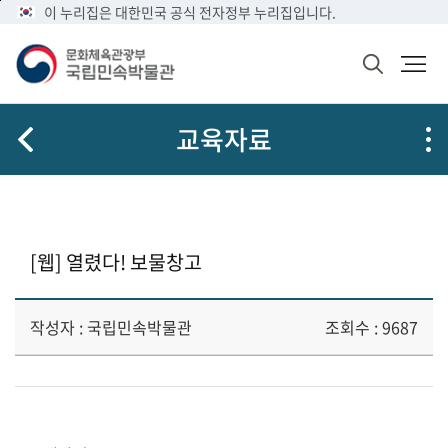
메
본
이 누리집은 대한민국 공식 전자정부 누리집입니다.
뉴
문
바
바
검
로
로
색
가
가
창
열
기
기
교육자료
기
[웹] 열렸다! 보물창고
작성자 : 국립민속박물관
조회수 : 9687