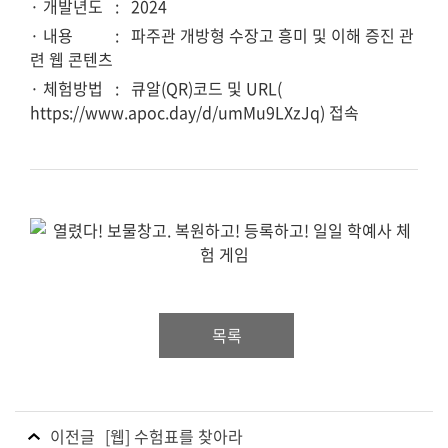
· 개발년도
: 2024
· 내용
: 파주관 개방형 수장고 흥미 및 이해 증진 관
련 웹 콘텐츠
· 체험방법
: 큐알(QR)코드 및 URL(
https://www.apoc.day/d/umMu9LXzJq
) 접속
목록
이전글
[웹] 수험표를 찾아라