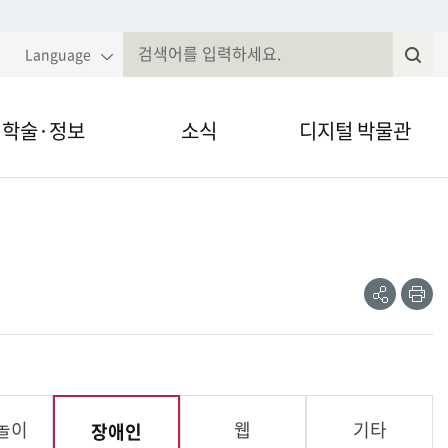
Language
학술·정보
소식
디지털 박물관
국민속대백과
알림·공고
VR·온라인 전시
전
속현장조사
웹진
영상채널
제저널무형유
전자민원
간자료 검색
정보공개
놀이
웹
기타
장애인
현재
술세미나
법령, 규정 등