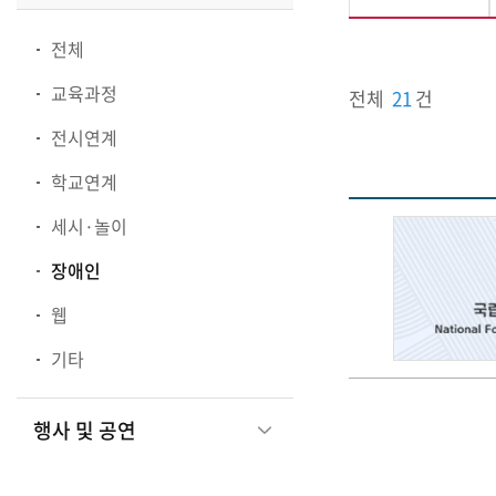
전체
교육과정
전체
21
건
전시연계
학교연계
세시·놀이
장애인
웹
기타
행사 및 공연