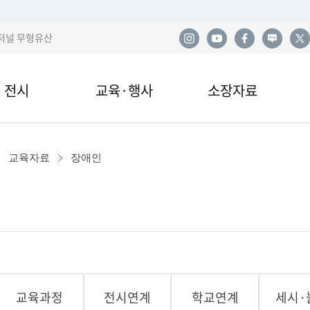
저널 무형유산
전시
교육·행사
소장자료
한
전시
교육안내·신청
소장품
사
교육자료
장애인
관 전시
교육자료
민속아카이브
민
국
이박물관 전시
행사 및 공연
도서자료실
산
전시
기증
발
교육과정
전시연계
학교연계
세시·
열람·복제·매도
학