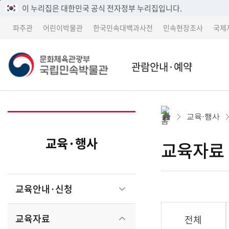
메
본
이 누리집은 대한민국 공식 전자정부 누리집입니다.
뉴
문
파주관
어린이박물관
한국민속대백과사전
민속현장조사
국제
바
바
로
로
가
가
관람안내·예약
기
기
본관
본관 
교육·행사
어린이박물관
파주
교육·행사
교육자료
파주관
어린
교육안내·신청
박물관 소개
교류 
교육자료
전체
세종 이전 건립