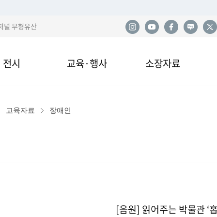
저널 무형유산
전시
교육·행사
소장자료
한
전시
교육안내·신청
소장품
사
교육자료
장애인
관 전시
교육자료
민속아카이브
민
국
이박물관 전시
행사 및 공연
도서자료실
산
전시
기증
발
[음원] 읽어주는 박물관 ‘홉,
열람·복제·매도
학