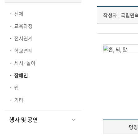
전체
작성자 : 국립민
교육과정
전시연계
학교연계
세시·놀이
장애인
웹
기타
행사 및 공연
명칭