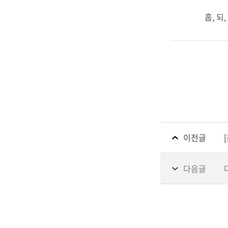
홉, 되,
이전글
다음글