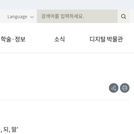
Language
학술·정보
소식
디지털 박물관
국민속대백과
알림·공고
VR·온라인 전시
전
속현장조사
웹진
영상채널
제저널무형유
전자민원
간자료 검색
정보공개
 되, 말’
술세미나
법령, 규정 등