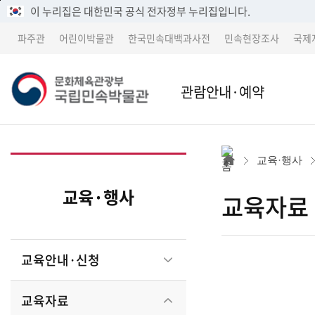
메
본
이 누리집은 대한민국 공식 전자정부 누리집입니다.
뉴
문
파주관
어린이박물관
한국민속대백과사전
민속현장조사
국제
바
바
로
로
가
가
관람안내·예약
기
기
본관
본관 
교육·행사
어린이박물관
파주
교육·행사
교육자료
파주관
어린
교육안내·신청
박물관 소개
교류 
교육자료
세종 이전 건립