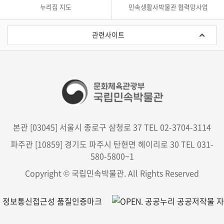
하
누리집 지도
민속생활사박물관 협력망사업
여
관
보
련
관련사이트
여
사
이
주
트
는
표
.
등
록
/
본관 [03045] 서울시 종로구 삼청로 37 TEL 02-3704-3114
개
파주관 [10859] 경기도 파주시 탄현면 헤이리로 30 TEL 031-
회
580-5800~1
사
Copyright © 국립민속박물관. All Rights Reserved
/
기
조
강
연