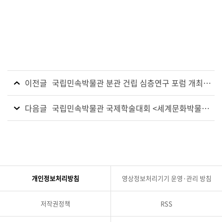
명
림
학
예
연
구
관
이전글
국립민속박물관 분관 건립 심층연구 포럼 개최
시
[개최일: 8. 27.(수)]
간
다음글
국립민속박물관 국제학술대회 <세계문화박물관
,
의 오늘을 바라보다: 상호문화 이해와 박물관의 역
내
할> 개최 (개최일: 10. 23.(목))
용
,
발
표
개인정보처리방침
영상정보처리기기 운영·관리 방침
자
로
구
저작권정책
RSS
분