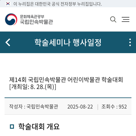
메
본
이 누리집은 대한민국 공식 전자정부 누리집입니다.
뉴
문
바
바
검
로
로
색
가
가
창
열
기
기
학술세미나 행사일정
기
제14회 국립민속박물관 어린이박물관 학술대회
[개최일: 8. 28.(목)]
작성자 : 국립민속박물관
2025-08-22
조회수 : 952
학술대회 개요