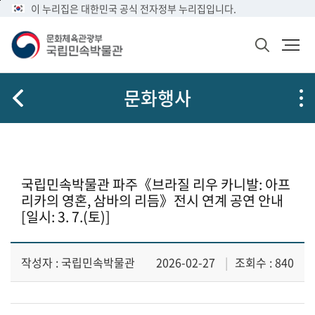
메
본
이 누리집은 대한민국 공식 전자정부 누리집입니다.
뉴
문
바
바
검
로
로
색
가
가
창
열
기
기
문화행사
기
국립민속박물관 파주《브라질 리우 카니발: 아프
리카의 영혼, 삼바의 리듬》전시 연계 공연 안내
[일시: 3. 7.(토)]
작성자 : 국립민속박물관
2026-02-27
조회수 : 840