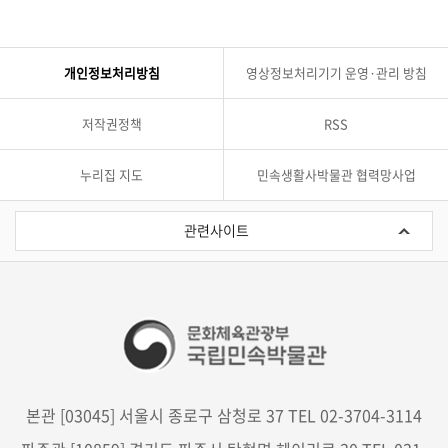
개인정보처리방침
영상정보처리기기 운영·관리 방침
저작권정책
RSS
누리집 지도
민속생활사박물관 협력망사업
관
련
관련사이트
사
이
트
본관 [03045] 서울시 종로구 삼청로 37 TEL 02-3704-3114