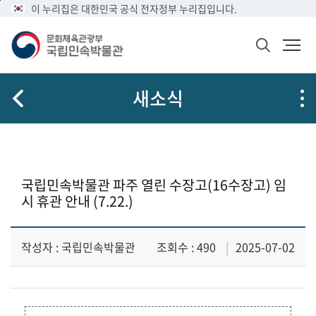
메
본
이 누리집은 대한민국 공식 전자정부 누리집입니다.
뉴
문
바
바
검
로
로
색
가
가
창
열
기
기
새소식
기
국립민속박물관 파주 열린 수장고(16수장고) 임
시 휴관 안내 (7.22.)
작성자 : 국립민속박물관
조회수 : 490
2025-07-02