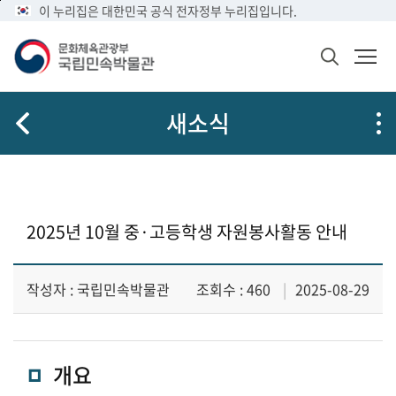
메
본
이 누리집은 대한민국 공식 전자정부 누리집입니다.
뉴
문
바
바
검
로
로
색
가
가
창
열
기
기
새소식
기
2025년 10월 중·고등학생 자원봉사활동 안내
작성자 : 국립민속박물관
조회수 : 460
2025-08-29
개요