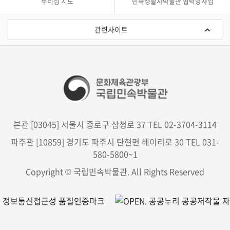
누리집 지도
민속생활사박물관 협력망사업
관
련
관련사이트
사
이
트
본관 [03045] 서울시 종로구 삼청로 37 TEL 02-3704-3114
파주관 [10859] 경기도 파주시 탄현면 헤이리로 30 TEL 031-
580-5800~1
Copyright © 국립민속박물관. All Rights Reserved