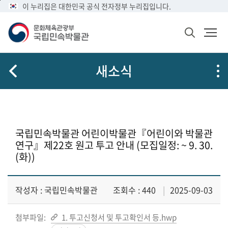
메
본
이 누리집은 대한민국 공식 전자정부 누리집입니다.
뉴
문
바
바
검
로
로
색
가
가
창
열
기
기
새소식
기
국립민속박물관 어린이박물관『어린이와 박물관
연구』제22호 원고 투고 안내 (모집일정: ~ 9. 30.
(화))
작성자 : 국립민속박물관
조회수 : 440
2025-09-03
첨부파일:
1. 투고신청서 및 투고확인서 등.hwp