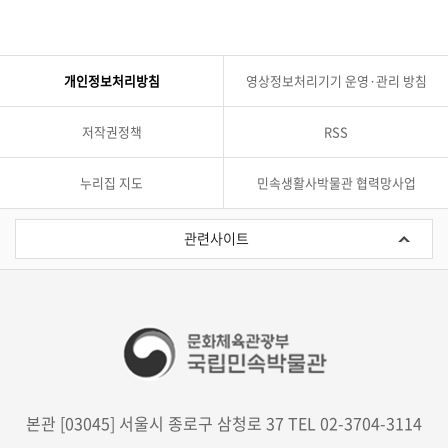
개인정보처리방침
영상정보처리기기 운영·관리 방침
저작권정책
RSS
누리집 지도
민속생활사박물관 협력망사업
관
련
관련사이트
사
이
트
본관 [03045] 서울시 종로구 삼청로 37 TEL 02-3704-3114