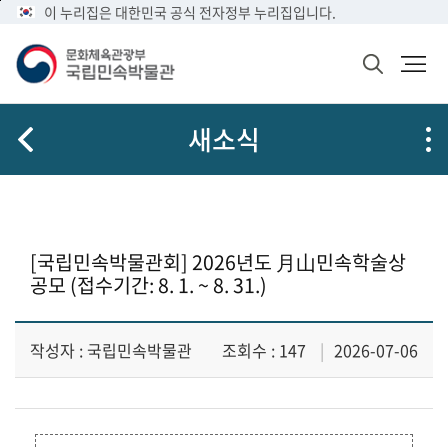
메
본
이 누리집은 대한민국 공식 전자정부 누리집입니다.
뉴
문
바
바
검
로
로
색
가
가
창
열
기
기
새소식
기
[국립민속박물관회] 2026년도 月山민속학술상
공모 (접수기간: 8. 1. ~ 8. 31.)
작성자 : 국립민속박물관
조회수 : 147
2026-07-06