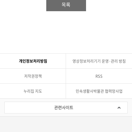
목록
개인정보처리방침
영상정보처리기기 운영·관리 방침
저작권정책
RSS
누리집 지도
민속생활사박물관 협력망사업
관
련
관련사이트
사
이
트