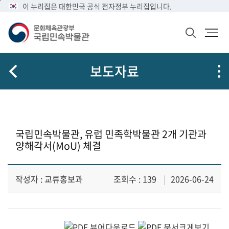
메
본
이 누리집은 대한민국 공식 전자정부 누리집입니다.
뉴
문
바
바
검
로
로
색
가
가
창
열
기
기
보도자료
기
국립민속박물관, 유럽 민족학박물관 2개 기관과
양해각서(MoU) 체결
작성자 : 교류홍보과
조회수 : 139
2026-06-24
보
도
자