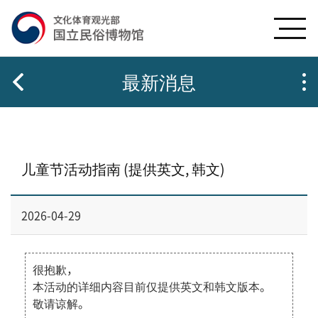
g
c
n
o
b
n
t
e
最新消息
n
t
s
儿童节活动指南 (提供英文, 韩文)
2026-04-29
很抱歉，
本活动的详细内容目前仅提供英文和韩文版本。
敬请谅解。