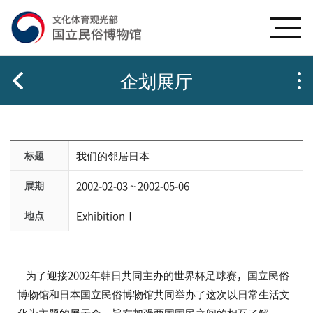
g
c
n
o
b
n
t
e
企划展厅
n
t
s
标题
我们的邻居日本
展期
2002-02-03 ~ 2002-05-06
地点
ExhibitionⅠ
为了迎接2002年韩日共同主办的世界杯足球赛，国立民俗
博物馆和日本国立民俗博物馆共同举办了这次以日常生活文