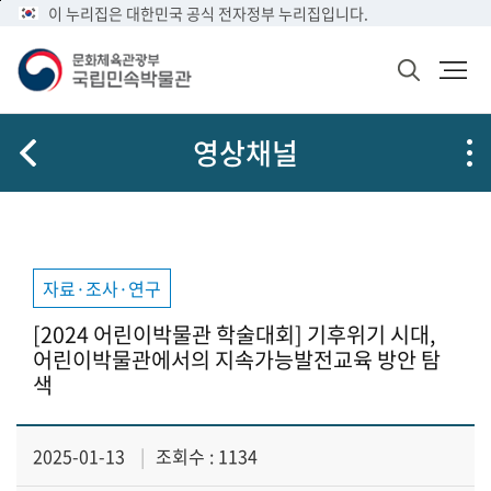
메
본
이 누리집은 대한민국 공식 전자정부 누리집입니다.
문
뉴
문
메
화
바
바
뉴
체
검
로
로
열
육
색
가
가
기
관
창
공
광
기
기
영상채널
열
유
부
기
국
립
민
속
박
자료·조사·연구
물
관
[2024 어린이박물관 학술대회] 기후위기 시대,
로
어린이박물관에서의 지속가능발전교육 방안 탐
고
색
2025-01-13
조회수 : 1134