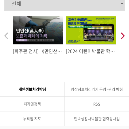
음
다
이
전
[파주관 전시] 《만인산
[2024 어린이박물관 학술
[20
(萬人傘): 보존과 해체의
대회] 종합토론
대회
기록》
성장
가능
개인정보처리방침
영상정보처리기기 운영·관리 방침
저작권정책
RSS
누리집 지도
민속생활사박물관 협력망사업
관