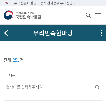
메
본
이 누리집은 대한민국 공식 전자정부 누리집입니다.
뉴
문
바
바
검
로
로
색
가
가
창
열
기
기
우리민속한마당
기
전체
251
건