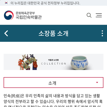
메
본
이 누리집은 대한민국 공식 전자정부 누리집입니다.
문
뉴
문
메
화
바
바
뉴
체
검
로
로
열
육
색
가
가
기
관
창
공
광
기
기
소장품 소개
열
유
부
기
국
립
민
속
박
물
관
로
고
소개
소
민속(民俗)은 우리 민족의 삶의 내용과 방식을 담고 있는 생활
개
양식의 전부라고 할 수 있습니다. 우리의 행위 속에서 암시적 혹