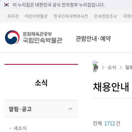
메
본
이 누리집은 대한민국 공식 전자정부 누리집입니다.
뉴
문
파주관
어린이박물관
한국민속대백과사전
민속현장조사
국제
바
바
로
로
가
가
관람안내·예약
기
기
본관
본관 
소식
알
어린이박물관
파주
소식
채용안내
파주관
어린
알림·공고
박물관 소개
교류 
전체
1712
건
새소식
세종 이전 건립