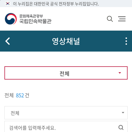
메
본
이 누리집은 대한민국 공식 전자정부 누리집입니다.
뉴
문
바
바
검
로
로
색
가
가
창
열
기
기
영상채널
기
전체
전체
852
건