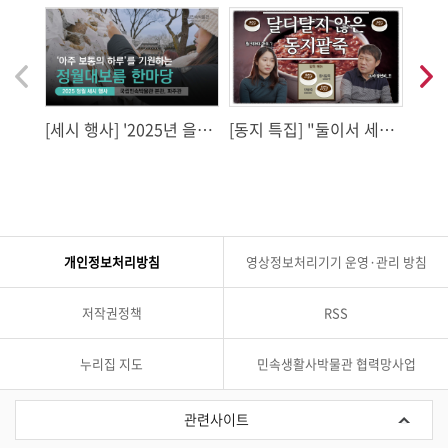
음
다
이
전
[세시 행사] '2025년 을사
[동지 특집] "둘이서 세시
[동지
년 정월대보름 한마당' 행
다과회" Ep2. 동지팥죽과
다과회
사 개최
단팥죽
하게
개인정보처리방침
영상정보처리기기 운영·관리 방침
저작권정책
RSS
누리집 지도
민속생활사박물관 협력망사업
관
련
관련사이트
사