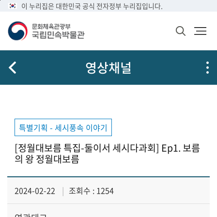
메
본
이 누리집은 대한민국 공식 전자정부 누리집입니다.
문
뉴
문
메
화
바
바
뉴
체
검
로
로
열
육
색
가
가
기
관
창
공
광
기
기
영상채널
열
유
부
기
국
립
민
속
박
특별기획 - 세시풍속 이야기
물
관
[정월대보름 특집-둘이서 세시다과회] Ep1. 보름
로
의 왕 정월대보름
고
2024-02-22
조회수 : 1254