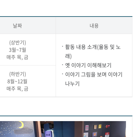
날짜
내용
(상반기)
활동 내용 소개(율동 및 노
3월~7월
래)
매주 목, 금
옛 이야기 이해해보기
(하반기)
이야기 그림을 보며 이야기
8월~12월
나누기
매주 목, 금