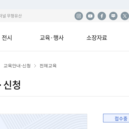
저널 무형유산
전시
교육·행사
소장자료
한
전시
교육안내·신청
소장품
사
교육안내·신청
전체교육
관 전시
교육자료
민속아카이브
민
·신청
국
이박물관 전시
행사 및 공연
도서자료실
산
전시
기증
발
접수중
열람·복제·매도
학