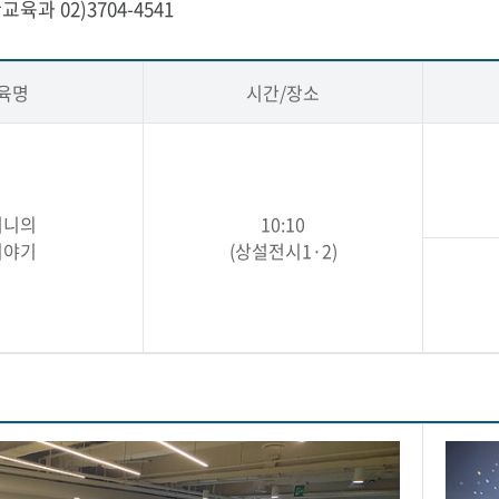
교육과 02)3704-4541
육명
시간/장소
머니의
10:10
이야기
(상설전시1·2)