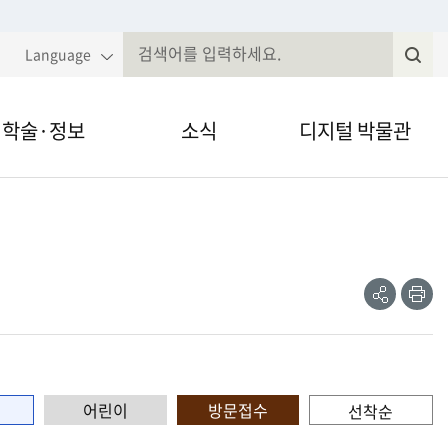
Language
학술·정보
소식
디지털 박물관
국민속대백과
알림·공고
VR·온라인 전시
전
속현장조사
웹진
영상채널
공
인
유
쇄
제저널무형유
전자민원
간자료 검색
정보공개
어린이
방문접수
선착순
술세미나
법령, 규정 등