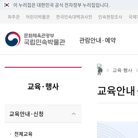
메
본
이 누리집은 대한민국 공식 전자정부 누리집입니다.
뉴
문
파주관
어린이박물관
한국민속대백과사전
민속현장조사
국제
바
바
로
로
가
가
문
관람안내·예약
기
기
본관
본관 
화
교육·행사
어린이박물관
파주
교육·행사
교육안내
체
파주관
어린
교육안내·신청
박물관 소개
교류 
육
전체교육
세종 이전 건립