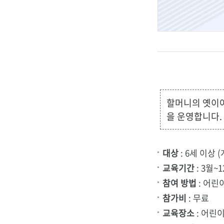
립
민
할머니의 옛이야
속
을 운영합니다.
대상
: 6세 이상 (
박
교육기간
: 3월~
참여 방법
: 어린
참가비
: 무료
교육장소
: 어린
물