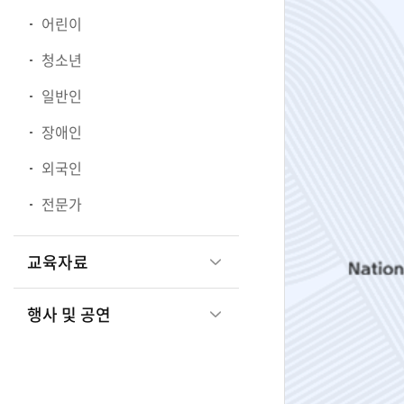
어린이
청소년
관
일반인
장애인
광
외국인
전문가
부
교육자료
행사 및 공연
국