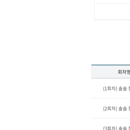
회차
클
(1회차) 솔솔
래
스
정
(2회차) 솔솔
보
–
회
(3회차) 솔솔