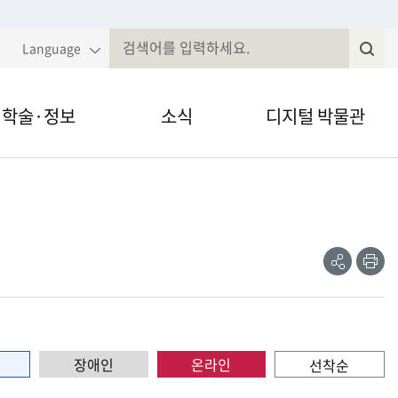
Language
학술·정보
소식
디지털 박물관
국민속대백과
알림·공고
VR·온라인 전시
전
속현장조사
웹진
영상채널
공
인
유
쇄
제저널무형유
전자민원
간자료 검색
정보공개
장애인
온라인
선착순
술세미나
법령, 규정 등