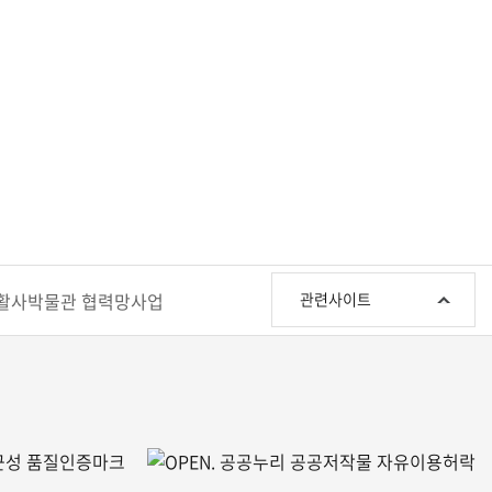
관
활사박물관 협력망사업
관련사이트
련
사
이
트