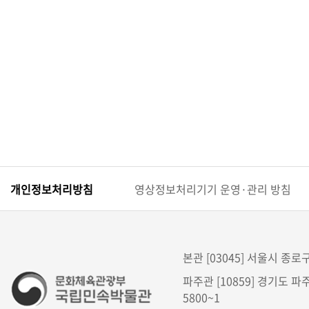
현
재
상
태
로
구
성
개인정보처리방침
영상정보처리기기 운영·관리 방침
본관 [03045] 서울시 종로구 
파주관 [10859] 경기도 파주
5800~1