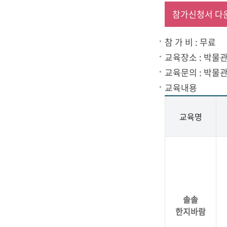
참가신청서 다
관
참 가 비 : 무료
교육장소 : 박물관
교육문의 : 박물관교
교육내용
로
교육명
고
솔솔
한지바람