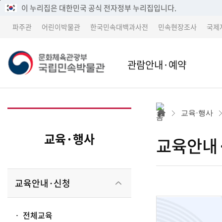
메
본
이 누리집은 대한민국 공식 전자정부 누리집입니다.
뉴
문
파주관
어린이박물관
한국민속대백과사전
민속현장조사
국제
바
바
로
로
가
가
문
관람안내·예약
기
기
본관
본관 
화
교육·행사
어린이박물관
파주
교육·행사
교육안내
체
파주관
어린
교육안내·신청
박물관 소개
교류 
육
전체교육
세종 이전 건립