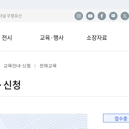
저널 무형유산
전시
교육·행사
소장자료
한
전시
교육안내·신청
소장품
사
교육안내·신청
전체교육
관 전시
교육자료
민속아카이브
민
·신청
국
이박물관 전시
행사 및 공연
도서자료실
산
전시
기증
발
접수중
열람·복제·매도
학