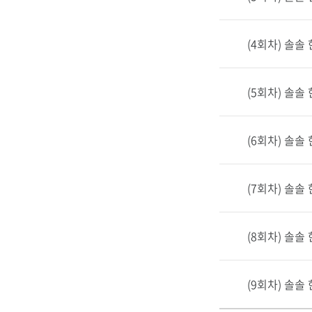
차
명
,
(4회차) 솔솔
교
육
일
(5회차) 솔솔
시
,
접
(6회차) 솔솔
수
일
시
(7회차) 솔솔
,
신
청
(8회차) 솔솔
/
정
(9회차) 솔솔
원
,