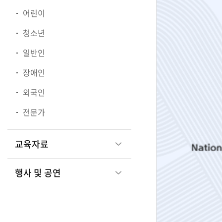
어린이
청소년
관
일반인
장애인
광
외국인
전문가
부
교육자료
행사 및 공연
국