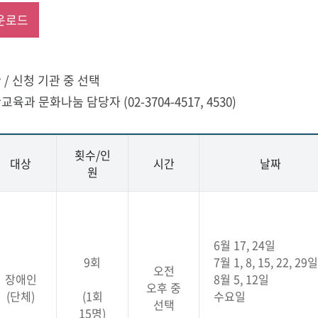
운로드
 / 신청 기관 중 선택
육과 문화나눔 담당자 (02-3704-4517, 4530)
횟수/인
대상
시간
날짜
원
6월 17, 24일
9회
7월 1, 8, 15, 22, 29일
오전
장애인
8월 5, 12일
오후 중
(단체)
(1회
수요일
선택
15명)