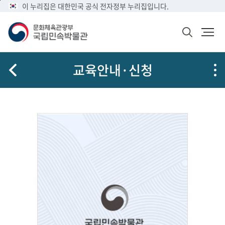
메
본
이 누리집은 대한민국 공식 전자정부 누리집입니다.
문
뉴
문
메
화
바
바
뉴
체
검
로
로
열
육
색
가
가
기
관
창
공
광
기
기
교육안내·신청
열
유
부
기
국
립
민
속
박
물
관
로
고