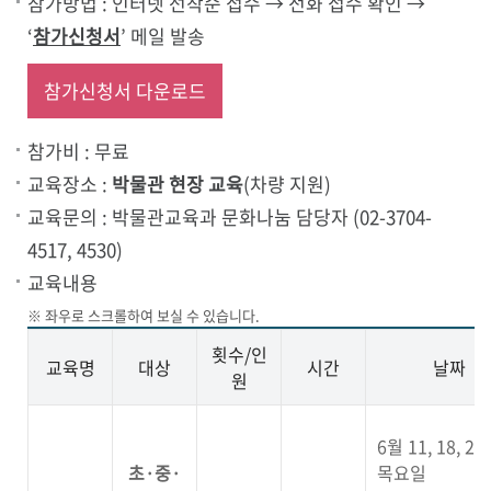
참가방법 : 인터넷 선착순 접수 → 전화 접수 확인 →
‘
참가신청서
’ 메일 발송
참가신청서 다운로드
참가비 : 무료
교육장소 :
박물관 현장 교육
(차량 지원)
교육문의 : 박물관교육과 문화나눔 담당자 (02-3704-
4517, 4530)
교육내용
횟수/인
교육명
대상
시간
날짜
원
6월 11, 18, 2
초·중·
목요일