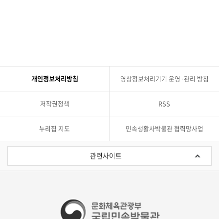
개인정보처리방침
영상정보처리기기 운영·관리 방침
저작권정책
RSS
누리집 지도
민속생활사박물관 협력망사업
관
련
관련사이트
사
이
트