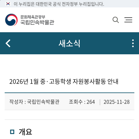
메
본
이 누리집은 대한민국 공식 전자정부 누리집입니다.
뉴
문
바
바
검
로
로
색
가
가
창
열
기
기
새소식
기
2026년 1월 중·고등학생 자원봉사활동 안내
작성자 : 국립민속박물관
조회수 : 264
2025-11-28
개요