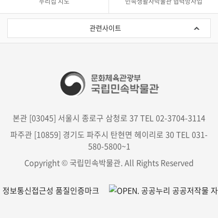
누리집 지도
민속생활사박물관 협력망사업
관
련
관련사이트
사
이
트
본관 [03045] 서울시 종로구 삼청로 37 TEL 02-3704-3114
파주관 [10859] 경기도 파주시 탄현면 헤이리로 30 TEL 031-
580-5800~1
Copyright © 국립민속박물관. All Rights Reserved