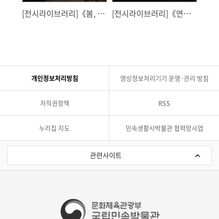
전
[전시라이브러리]《봄, 여
[전시라이브러리]《연기
[전
름, 가을, 겨울 – 흔들리는
위에 지어진 삶, 충주 엽연
난 하
계절》공동기획전
초 이야기》공동기획전
문도
개인정보처리방침
영상정보처리기기 운영·관리 방침
저작권정책
RSS
누리집 지도
민속생활사박물관 협력망사업
관
련
관련사이트
사
이
트