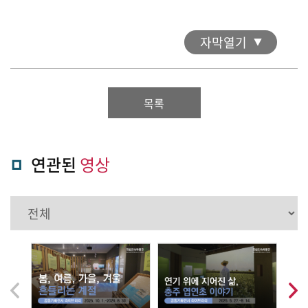
자막열기
목록
연관된
영상
음
다
이