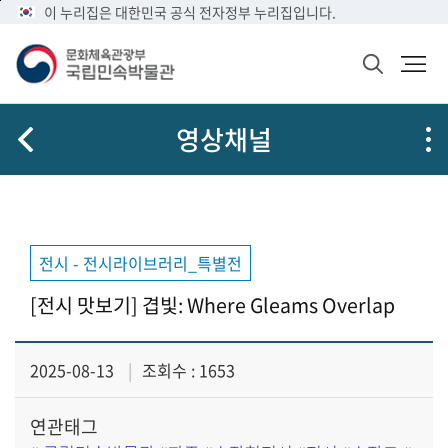
메
본
이 누리집은 대한민국 공식 전자정부 누리집입니다.
문
뉴
문
메
화
바
바
뉴
체
검
로
로
열
육
색
가
가
기
관
창
공
광
기
기
영상채널
열
유
부
기
국
립
민
속
박
전시 - 전시라이브러리_특별전
물
관
[전시 맛보기] 겹빛: Where Gleams Overlap
로
고
2025-08-13
조회수 : 1653
연관태그