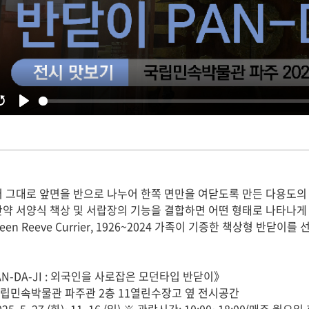
어 그대로 앞면을 반으로 나누어 한쪽 면만을 여닫도록 만든 다용도의
 만약 서양식 책상 및 서랍장의 기능을 결합하면 어떤 형태로 나타나
een Reeve Currier, 1926~2024 가족이 기증한 책상형 반
N-DA-JI : 외국인을 사로잡은 모던타입 반닫이》
국립민속박물관 파주관 2층 11열린수장고 옆 전시공간