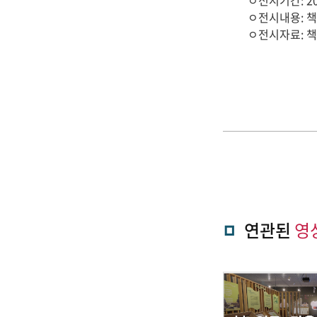
ㅇ전시기간: 202
ㅇ전시내용: 책
ㅇ전시자료: 책
관
로
고
연관된
영