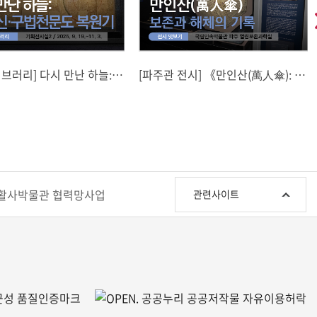
음
다
브러리] 다시 만난 하늘:
[파주관 전시] 《만인산(萬人傘): 보
·구법천문도 복원기
존과 해체의 기록》
관
활사박물관 협력망사업
관련사이트
련
사
이
트