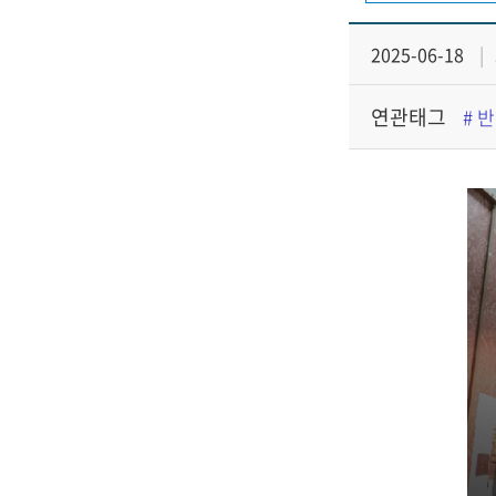
2025-06-18
관
연관태그
# 
광
부
국