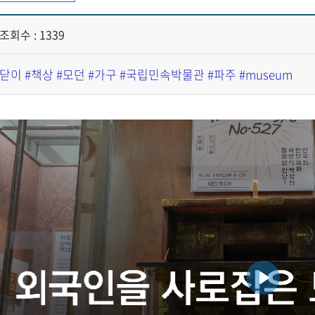
조회수 : 1339
반닫이 #책상 #모던 #가구 #국립민속박물관 #파주 #museum