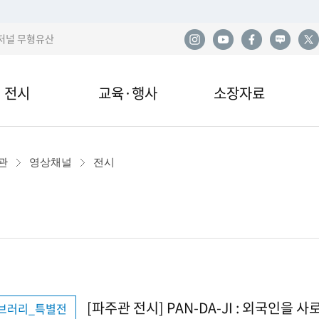
저널 무형유산
전시
교육·행사
소장자료
한
전시
교육안내·신청
소장품
사
관
영상채널
전시
관 전시
교육자료
민속아카이브
민
국
이박물관 전시
행사 및 공연
도서자료실
산
전시
기증
발
[파주관 전시] PAN-DA-JI : 외국인을
이브러리_특별전
열람·복제·매도
학