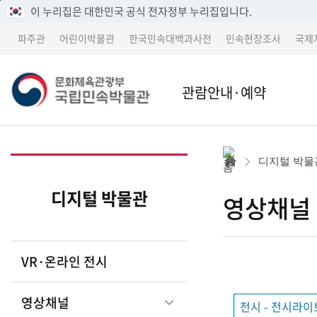
메
본
이 누리집은 대한민국 공식 전자정부 누리집입니다.
뉴
문
파주관
어린이박물관
한국민속대백과사전
민속현장조사
국제
바
바
로
로
가
가
문
관람안내·예약
기
기
본관
본관 
화
디지털 박물
어린이박물관
파주
디지털 박물관
영상채널
체
파주관
어린
VR·온라인 전시
박물관 소개
교류 
육
영상채널
전시 - 전시라
세종 이전 건립