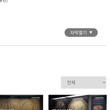
 휴관)
자막열기