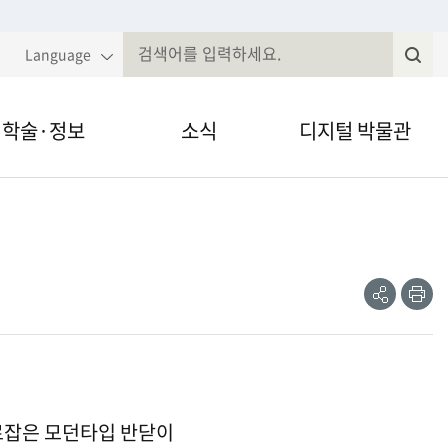
Language
학술·정보
소식
디지털 박물관
국민속대백과
알림·공고
VR·온라인 전시
전
속현장조사
웹진
영상채널
공
인
유
쇄
제저널무형유
전자민원
간자료 검색
정보공개
 사로잡은 모던타입 반닫이
술세미나
법령, 규정 등