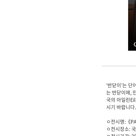
립
민
속
‘반닫이’는 단
는 반닫이에,
박
국의 아일린Eil
시기 바랍니다.
ㅇ전시명:《PA
ㅇ전시장소: 
물