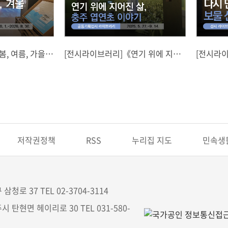
, 여름, 가을,
[전시라이브러리]《연기 위에 지어
[전시라이
계절》공동기획전
진 삶, 충주 엽연초 이야기》공동기
보물 신
획전
저작권정책
RSS
누리집 지도
민속생
삼청로 37 TEL 02-3704-3114
시 탄현면 헤이리로 30 TEL 031-580-