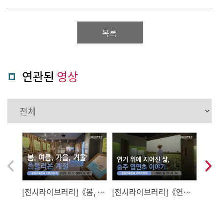
목록
연관된
영상
음
다
이
전
[전시라이브러리]《봄, 여
[전시라이브러리]《연기
[전
름, 가을, 겨울 – 흔들리는
위에 지어진 삶, 충주 엽연
난 하
계절》공동기획전
초 이야기》공동기획전
문도