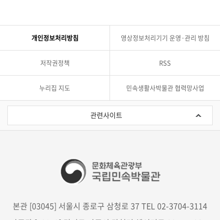
개인정보처리방침
영상정보처리기기 운영·관리 방침
저작권정책
RSS
누리집 지도
민속생활사박물관 협력망사업
관
련
관련사이트
사
이
트
본관 [03045] 서울시 종로구 삼청로 37 TEL 02-3704-3114