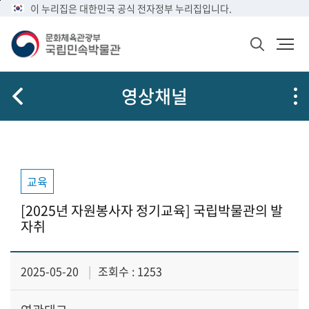
메
본
이 누리집은 대한민국 공식 전자정부 누리집입니다.
문
뉴
문
메
화
바
바
뉴
체
검
로
로
열
육
색
가
가
기
관
창
공
광
기
기
영상채널
열
유
부
기
국
립
민
속
박
교육
물
관
[2025년 자원봉사자 정기교육] 국립박물관의 발
로
자취
고
2025-05-20
조회수 : 1253