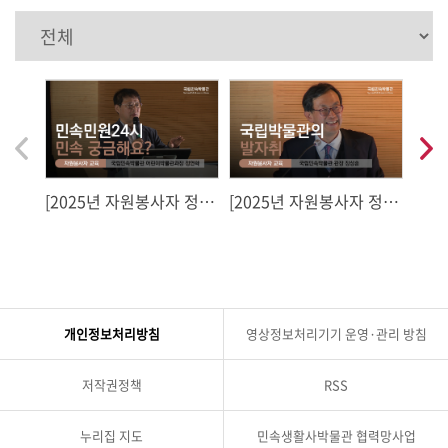
음
다
이
전
[2025년 자원봉사자 정기
[2025년 자원봉사자 정기
[20
교육] 민속민원 24시, 민속
교육] 국립박물관의 발자
내사
궁금해요?
취
의 대
에 담
개인정보처리방침
영상정보처리기기 운영·관리 방침
저작권정책
RSS
누리집 지도
민속생활사박물관 협력망사업