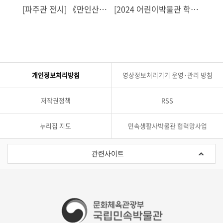
[파주관 전시] 《만인산
[2024 어린이박물관 학술
[20
(萬人傘): 보존과 해체의
대회] 종합토론
대회
기록》
성장
가능
개인정보처리방침
영상정보처리기기 운영·관리 방침
저작권정책
RSS
누리집 지도
민속생활사박물관 협력망사업
관
련
관련사이트
사
이
트