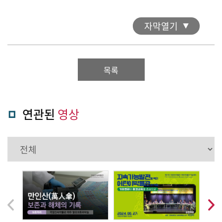
자막열기
목록
연관된
영상
음
다
이
전