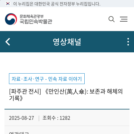
메
본
이 누리집은 대한민국 공식 전자정부 누리집입니다.
문
뉴
문
메
화
바
바
뉴
체
검
로
로
열
육
색
가
가
기
관
창
공
광
기
기
영상채널
열
유
부
기
국
립
민
속
박
자료·조사·연구 - 민속 자료 이야기
물
관
[파주관 전시] 《만인산(萬人傘): 보존과 해체의
로
기록》
고
2025-08-27
조회수 : 1282