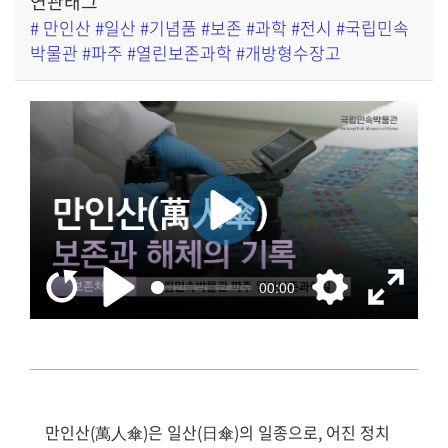
연관태그
# 만인산 #일산 #기념품 #보존 #과학 #전시 #국립민속
박물관 #파주 #열린보존과학 #개방형수장고
만인산(萬人傘)은 일산(日傘)의 일종으로, 어진 정치