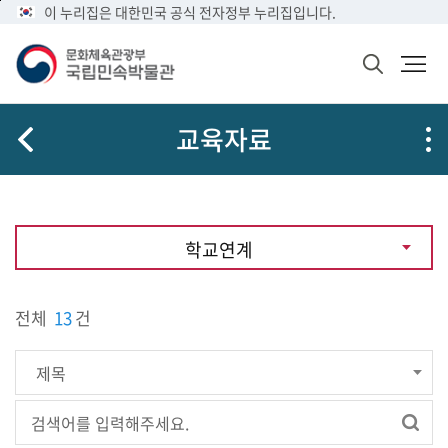
메
본
이 누리집은 대한민국 공식 전자정부 누리집입니다.
뉴
문
바
바
검
로
로
색
가
가
창
열
기
기
교육자료
기
학교연계
전체
13
건