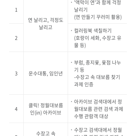
'액막이 연'과 함께 걱정
1
날리기
(연 만들기 꾸러미 활용)
연 날리고, 걱정도
날리고
컬러링북 색칠하기
2
(호랑이 세화, 수장고 유
물 등)
부럼, 종지윷, 윷점 나누
기 등
3
운수대통, 임인년
-수장고 속 대보름 찾기
과제 인증
아카이브 검색대에서 정
클릭! 정월대보름
4
월대보름 관련 검색 과제
인(in) 아카이브
수행 관람객 대상
수장고 검색대에서 정월
수장고 속