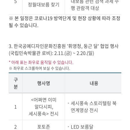
5
대보름 관련 검색 과제 수
정월대보름 찾기
행 관람객 대상
※ 본 일정은 코로나19 방역단계 및 현장 상황에 따라 조정
될 수 있습니다.
3. 한국공예디자인문화진흥원 '휘영청, 둥근 달' 협업 행사
(국립민속박물관 로비): 2.11.(금) ~ 2.20.(일)
* 아래 표는 좌우로 움직일 수 있습니다.
구
행사명
내용
분
<어쩌면 이미
세시풍속 스토리텔링 북
1
알다시피,
연계영상 전시
세시풍속> 전시
2
포토존
LED 보름달