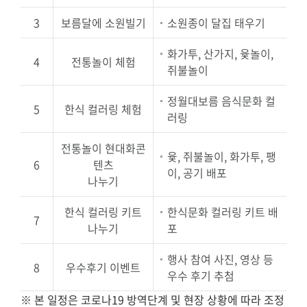
3
보름달에 소원빌기
소원종이 달집 태우기
화가투, 산가지, 윷놀이,
4
전통놀이 체험
쥐불놀이
정월대보름 음식문화 컬
5
한식 컬러링 체험
러링
전통놀이 현대화콘
윷, 쥐불놀이, 화가투, 팽
6
텐츠
이, 공기 배포
나누기
한식 컬러링 키트
한식문화 컬러링 키트 배
7
나누기
포
행사 참여 사진, 영상 등
8
우수후기 이벤트
우수 후기 추첨
※ 본 일정은 코로나19 방역단계 및 현장 상황에 따라 조정