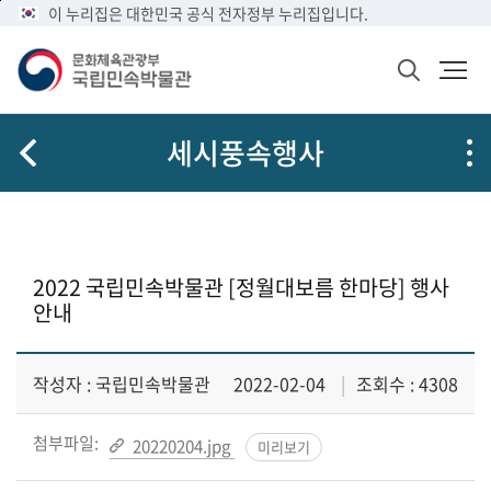
메
본
이 누리집은 대한민국 공식 전자정부 누리집입니다.
뉴
문
바
바
검
로
로
색
가
가
창
열
기
기
세시풍속행사
기
2022 국립민속박물관 [정월대보름 한마당] 행사
안내
작성자 : 국립민속박물관
2022-02-04
조회수 : 4308
첨부파일:
20220204.jpg
미리보기