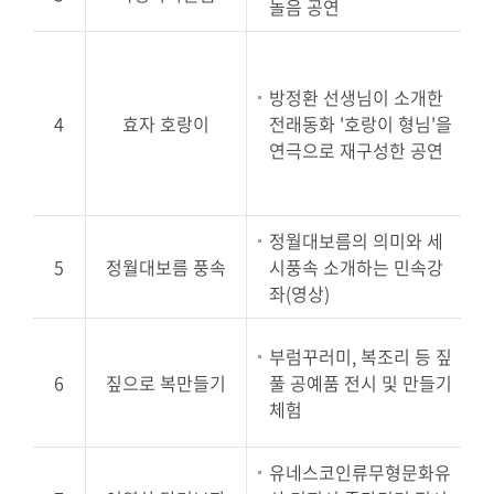
놀음 공연
방정환 선생님이 소개한
4
효자 호랑이
전래동화 '호랑이 형님'을
연극으로 재구성한 공연
정월대보름의 의미와 세
5
정월대보름 풍속
시풍속 소개하는 민속강
2
좌(영상)
부럼꾸러미, 복조리 등 짚
6
짚으로 복만들기
풀 공예품 전시 및 만들기
체험
유네스코인류무형문화유