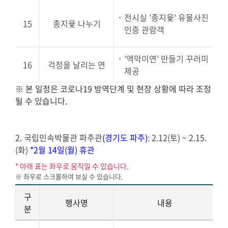
전시실 '종지윷' 유물사진
15
종지윷 나누기
인증 관람객
'액막이연' 만들기 꾸러미
2
16
걱정을 날리는 연
제공
※ 본 일정은 코로나19 방역단계 및 현장 상황에 따라 조정
될 수 있습니다.
2. 국립민속박물관 파주관
(경기도 파주)
: 2.12(토) ~ 2.15.
(화)
*2월 14일(월) 휴관
* 아래 표는 좌우로 움직일 수 있습니다.
구
행사명
내용
분