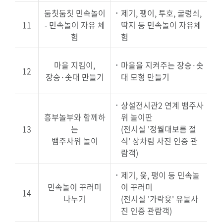
둠칫둠칫 민속놀이
제기, 팽이, 투호, 굴렁쇠,
2
11
- 민속놀이 자유 체
딱지 등 민속놀이 자유체
험
험
2
마을 지킴이,
마을을 지켜주는 장승·솟
12
장승·솟대 만들기
대 모형 만들기
상설전시관2 연계 뱀주사
흥부놀부와 함께하
위 놀이판
2
13
는
(전시실 '정월대보름 절
뱀주사위 놀이
식' 상차림 사진 인증 관
람객)
제기, 윷, 팽이 등 민속놀
민속놀이 꾸러미
이 꾸러미
14
나누기
(전시실 '가락윷' 유물사
진 인증 관람객)