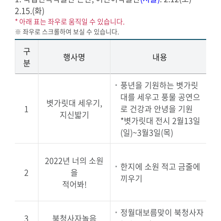
2.15.(화)
* 아래 표는 좌우로 움직일 수 있습니다.
구
행사명
내용
분
풍년을 기원하는 볏가릿
대를 세우고 풍물 공연으
볏가릿대 세우기,
1
로 건강과 안녕을 기원
지신밟기
*볏가릿대 전시 2월13일
(일)~3월3일(목)
2022년 너의 소원
한지에 소원 적고 금줄에
2
을
끼우기
적어봐!
정월대보름맞이 북청사자
3
북청사자놀음