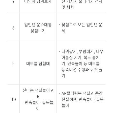
7
어영차 당겨보자
산 기지시 줄다리기 전시
및 체험
임인년 운수대통
윷점으로 보는 임인년 운
8
윷점보기
세
더위팔기, 부럼깨기, 나무
아홉짐 지기, 복토 훔치
2
9
대보름 탐험대
기, 민속놀이 등 대보름
풍속미션 수행과 퀴즈 풀
기
신나는 색칠놀이 A
AR컬러링북 색칠과 증강
2
R
10
현실 체험 민속놀이·골목
- 민속놀이·골목놀
놀이
이