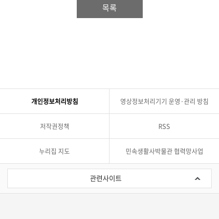
목록
개인정보처리방침
영상정보처리기기 운영·관리 방침
저작권정책
RSS
누리집 지도
민속생활사박물관 협력망사업
관
련
관련사이트
사
이
트