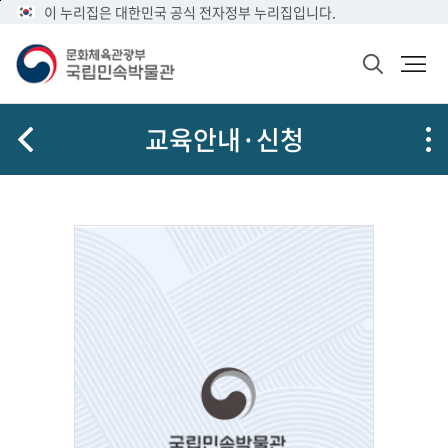
메
본
이 누리집은 대한민국 공식 전자정부 누리집입니다.
문
뉴
문
메
화
바
바
뉴
체
검
로
로
열
육
색
가
가
기
관
창
공
광
기
기
교육안내·신청
열
유
부
기
국
립
민
속
박
물
관
로
고