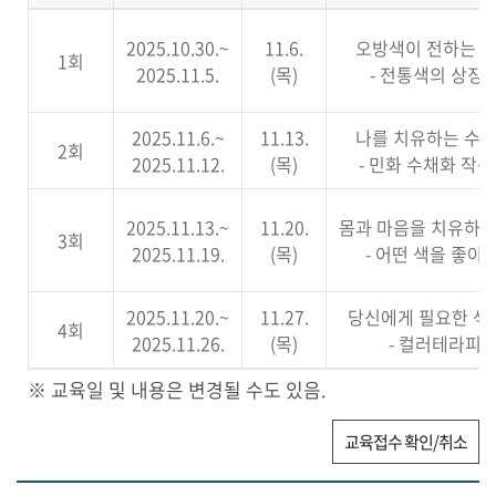
교
2025.10.30.~
11.6.
오방색이 전하는 삶
육
1회
2025.11.5.
(목)
- 전통색의 상징
내
용
-
2025.11.6.~
11.13.
나를 치유하는 수채
2회
접
2025.11.12.
(목)
- 민화 수채화 작
수
일,
2025.11.13.~
11.20.
몸과 마음을 치유하
교
3회
2025.11.19.
(목)
- 어떤 색을 좋아
육
일,
교
2025.11.20.~
11.27.
당신에게 필요한 색
4회
육
2025.11.26.
(목)
- 컬러테라피 
내
※ 교육일 및 내용은 변경될 수도 있음.
용,
강
교육접수 확인/취소
사
로
클