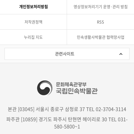
개인정보처리방침
영상정보처리기기 운영·관리 방침
저작권정책
RSS
누리집 지도
민속생활사박물관 협력망사업
관
련
관련사이트
사
이
트
본관 [03045] 서울시 종로구 삼청로 37 TEL 02-3704-3114
파주관 [10859] 경기도 파주시 탄현면 헤이리로 30 TEL 031-
580-5800~1