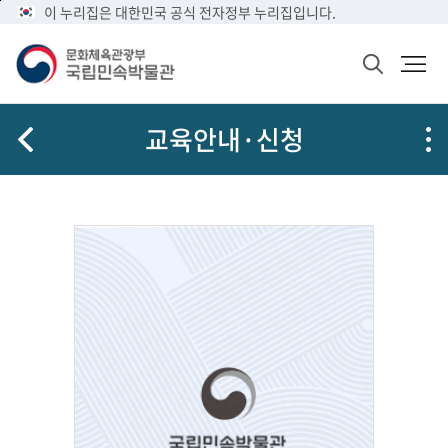
메
본
이 누리집은 대한민국 공식 전자정부 누리집입니다.
문
뉴
문
메
화
바
바
뉴
체
검
로
로
열
육
색
가
가
기
관
창
공
광
기
기
교육안내·신청
열
유
부
기
국
립
민
속
박
물
관
로
고