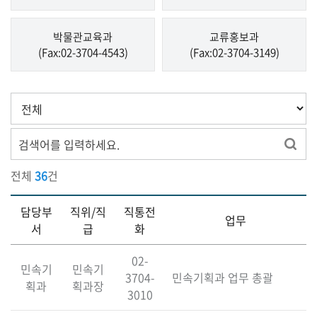
박물관교육과
교류홍보과
(Fax:02-3704-4543)
(Fax:02-3704-3149)
검
색
옵
검
검색
션
색
어
전체
36
건
입
력
담당부
직위/직
직통전
업무
서
급
화
02-
민속기
민속기
3704-
민속기획과 업무 총괄
획과
획과장
3010