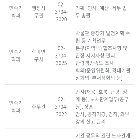
02-
민속기
행정사
기획·인사·예산·서무 업
3704-
획과
무관
무 총괄
3020
박물관 중장기 발전계획 수
립 등 기획업무
02-
본부(지역국) 협조사항 및
민속기
학예연
3704-
관장 지시사항 관리
획과
구사
3025
관람객만족도 조사
회의(운영위원회, 확대기관
장회의, 부서장회의 등)
인사(채용·호봉·근평·징
02-
계 등), 노사관계업무(공무
민속기
주무관
3704-
원), 상훈
획과
3022
감사, 공직기강, 겸직, 외부
강의 신고 관리
기관 공무직 관련 노사관계