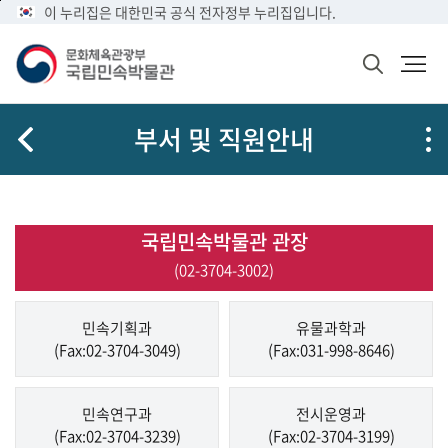
메
본
이 누리집은 대한민국 공식 전자정부 누리집입니다.
뉴
문
바
바
검
로
로
색
가
가
창
열
기
기
부서 및 직원안내
기
국립민속박물관 관장
(02-3704-3002)
민속기획과
유물과학과
(Fax:02-3704-3049)
(Fax:031-998-8646)
민속연구과
전시운영과
(Fax:02-3704-3239)
(Fax:02-3704-3199)