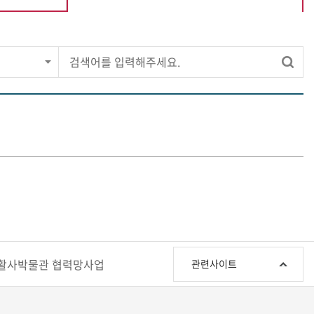
선택됨
관
활사박물관 협력망사업
관련사이트
련
사
이
트