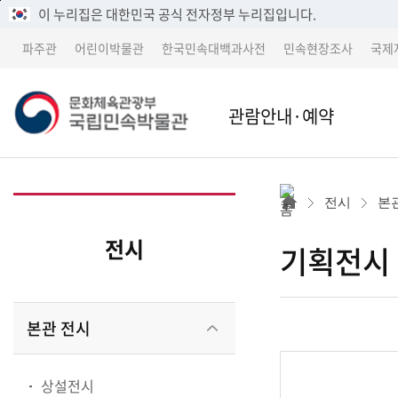
메
본
이 누리집은 대한민국 공식 전자정부 누리집입니다.
뉴
문
파주관
어린이박물관
한국민속대백과사전
민속현장조사
국제
바
바
로
로
가
가
관람안내·예약
기
기
본관
본관 
전시
본
어린이박물관
파주
전시
기획전시
파주관
어린
본관 전시
박물관 소개
교류 
상설전시
세종 이전 건립