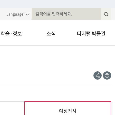
Language
학술·정보
소식
디지털 박물관
국민속대백과
알림·공고
VR·온라인 전시
전
속현장조사
웹진
영상채널
제저널무형유
전자민원
간자료 검색
정보공개
예정전시
현재
술세미나
법령, 규정 등