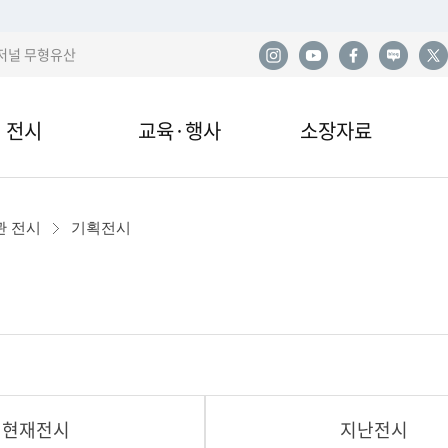
저널 무형유산
전시
교육·행사
소장자료
한
전시
교육안내·신청
소장품
사
관 전시
기획전시
관 전시
교육자료
민속아카이브
민
국
이박물관 전시
행사 및 공연
도서자료실
산
전시
기증
발
현재전시
지난전시
열람·복제·매도
학