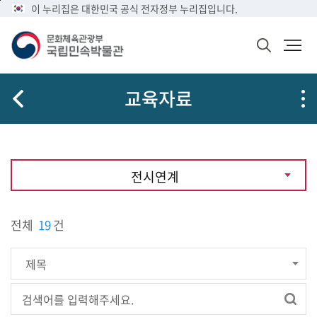
메
본
이 누리집은 대한민국 공식 전자정부 누리집입니다.
뉴
문
바
바
검
로
로
색
가
가
창
열
기
기
교육자료
기
전시연계
전체
19
건