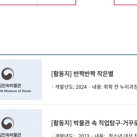
선택됨
[활동지] 반짝반짝 작은별
[활동지] 박물관 속 직업탐구-거꾸