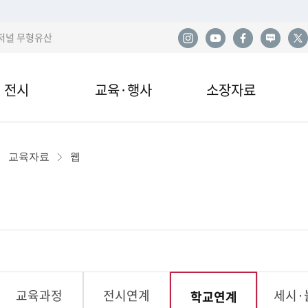
저널 무형유산
전시
교육·행사
소장자료
한
전시
교육안내·신청
소장품
사
교육자료
웹
관 전시
교육자료
민속아카이브
민
국
이박물관 전시
행사 및 공연
도서자료실
산
전시
기증
발
교육과정
전시연계
세시·
학교연계
현재
열람·복제·매도
학