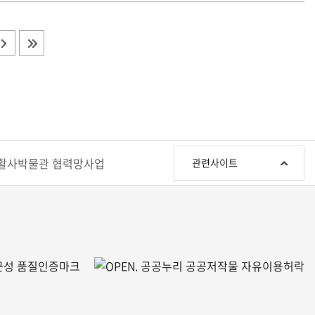
관
활사박물관 협력망사업
관련사이트
련
사
이
트