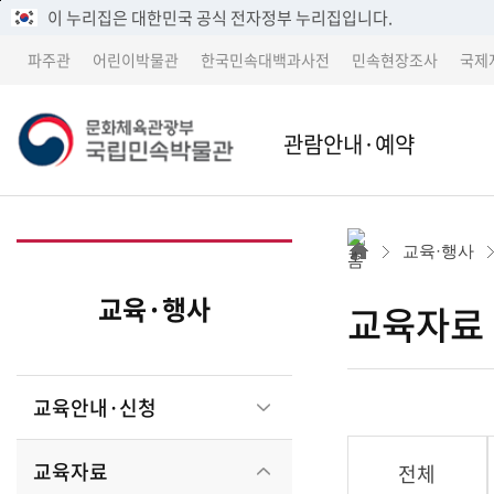
메
본
이 누리집은 대한민국 공식 전자정부 누리집입니다.
뉴
문
파주관
어린이박물관
한국민속대백과사전
민속현장조사
국제
바
바
로
로
가
가
관람안내·예약
기
기
본관
본관 
교육·행사
어린이박물관
파주
교육·행사
교육자료
파주관
어린
교육안내·신청
박물관 소개
교류 
교육자료
전체
세종 이전 건립