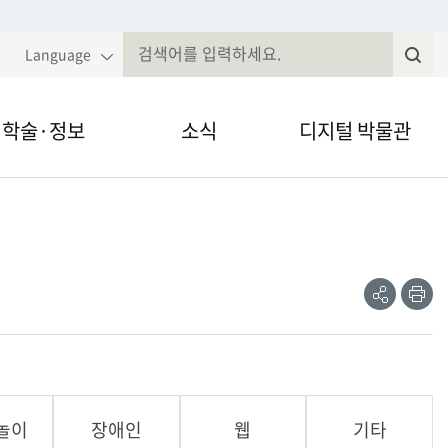
Language
학술·정보
소식
디지털 박물관
국민속대백과
알림·공고
VR·온라인 전시
전
속현장조사
웹진
영상채널
제저널무형유
전자민원
간자료 검색
정보공개
놀이
장애인
웹
기타
술세미나
법령, 규정 등