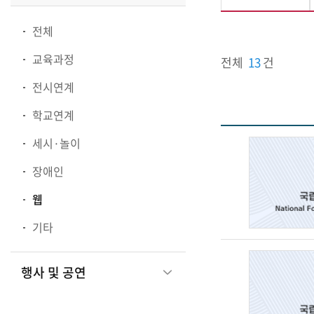
전체
교육과정
전체
13
건
전시연계
학교연계
세시·놀이
장애인
웹
기타
행사 및 공연