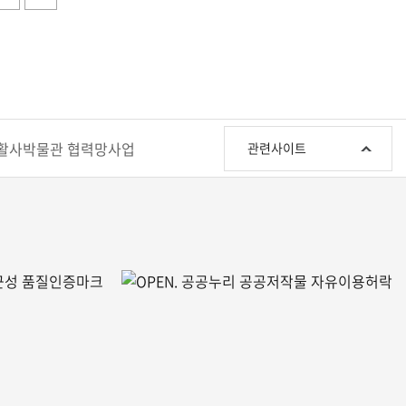
관
활사박물관 협력망사업
관련사이트
련
사
이
트