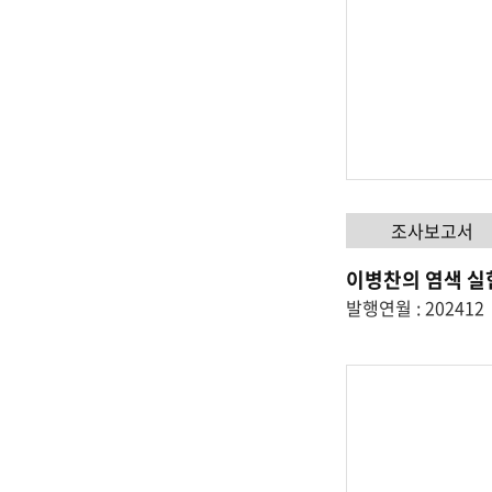
립
민
조사보고서
속
이병찬의 염색 실
발행연월 : 202412
박
물