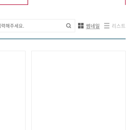
선택됨
썸네일
리스트
검
현
색
재
선
택
됨