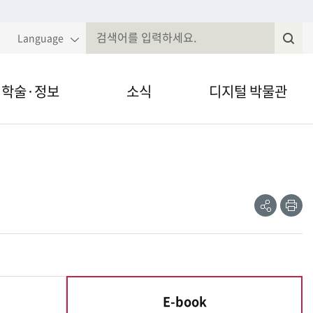
Language
학술·정보
소식
디지털 박물관
국민속대백과
알림·공고
VR·온라인 전시
전
속현장조사
웹진
영상채널
공
인
유
쇄
제저널무형유
전자민원
간자료 검색
정보공개
E-book
현재
술세미나
법령, 규정 등