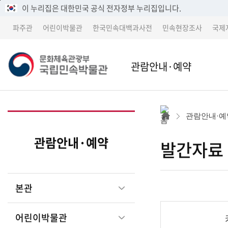
메
본
이 누리집은 대한민국 공식 전자정부 누리집입니다.
뉴
문
파주관
어린이박물관
한국민속대백과사전
민속현장조사
국제
바
바
로
로
가
가
문
관람안내·예약
기
기
본관
본관 
화
관람안내·예
어린이박물관
파주
관람안내·예약
발간자료
체
파주관
어린
본관
박물관 소개
교류 
육
어린이박물관
세종 이전 건립