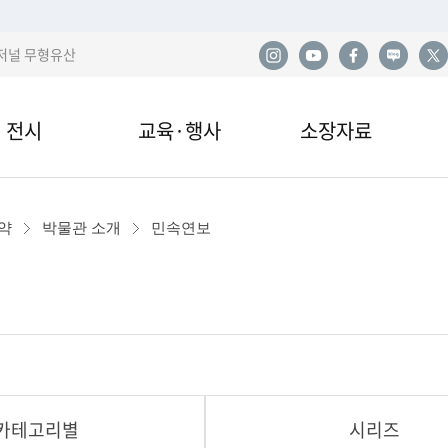
저널 무형유산
전시
교육·행사
소장자료
한
전시
교육안내·신청
소장품
사
약
박물관 소개
민속연보
관 전시
교육자료
민속아카이브
민
국
이박물관 전시
행사 및 공연
도서자료실
산
전시
기증
발
카테고리별
시리즈
열람·복제·매도
학