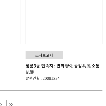
조사보고서
정릉3동 민속지 : 변화變化 공감共感 소통
疏通
발행연월 : 20081224
다음 목록으로 이동
마지막 목록으로 이동