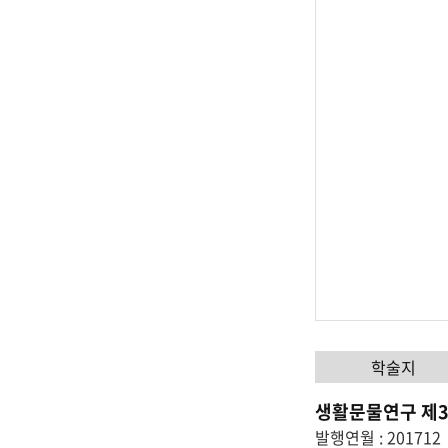
관
로
고
학술지
생활문물연구 제3
발행연월 : 201712