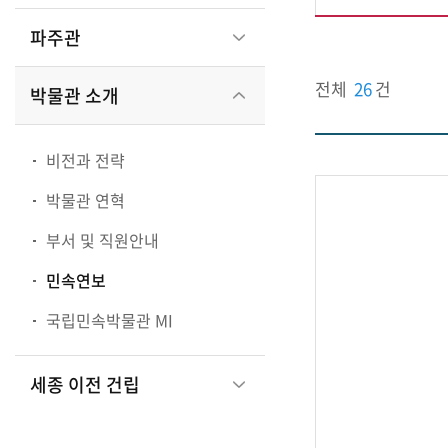
파주관
관
전체
26
건
박물관 소개
비전과 전략
광
박물관 연혁
부서 및 직원안내
부
민속연보
국립민속박물관 MI
국
세종 이전 건립