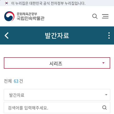
메
본
이 누리집은 대한민국 공식 전자정부 누리집입니다.
문
뉴
문
메
화
바
바
뉴
체
검
로
로
열
육
색
가
가
기
관
창
공
광
기
기
발간자료
열
유
부
기
국
립
민
속
시리즈
박
물
관
로
전체
63
건
고
검