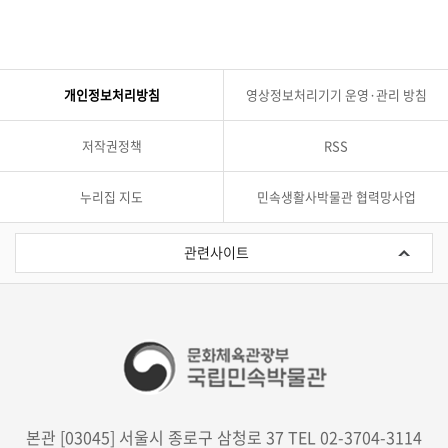
개인정보처리방침
영상정보처리기기 운영·관리 방침
저작권정책
RSS
누리집 지도
민속생활사박물관 협력망사업
관
련
관련사이트
사
이
트
본관 [03045] 서울시 종로구 삼청로 37 TEL 02-3704-3114