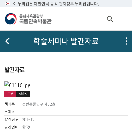
메
본
이 누리집은 대한민국 공식 전자정부 누리집입니다.
문
뉴
문
메
화
바
바
뉴
체
검
로
로
열
육
색
가
가
기
관
창
공
광
기
기
학술세미나 발간자료
열
유
부
기
국
립
민
속
발간자료
박
물
관
로
구분
학술지
고
책제목
생활문물연구 제32호
소제목
발간년도
201612
발간언어
한국어