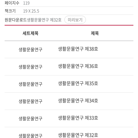
페이지수
119
책크기
19 X 25.5
원문다운로드
생활문물연구 제32호
미리보기
카
세트제목
제목
테
고
생활문물연구 제38호
생활문물연구
리
별
목
생활문물연구 제36호
생활문물연구
록
생활문물연구 제35호
생활문물연구
생활문물연구 제34호
생활문물연구
생활문물연구 제33호
생활문물연구
생활문물연구 제32호
생활문물연구