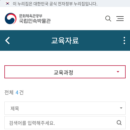
메
본
이 누리집은 대한민국 공식 전자정부 누리집입니다.
뉴
문
바
바
검
로
로
색
가
가
창
열
기
기
교육자료
기
교육과정
전체
4
건