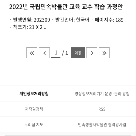
2022년 국립민속박물관 교육 교수 학습 과정안
· 발행연월: 202309 · 발간언어: 한국어 · 페이지수: 189
· 책크기: 21 X 2 ..
/
1
이동
개인정보처리방침
영상정보처리기기 운영·관리 방침
저작권정책
RSS
누리집 지도
민속생활사박물관 협력망사업
관