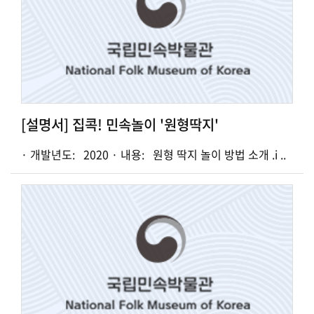
[설명서] 집콕! 민속놀이 '원형딱지'
· 개발년도: 2020 · 내용: 원형 딱지 놀이 방법 소개 .i ..