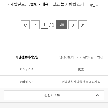
· 개발년도: 2020 · 내용: 칠교 놀이 방법 소개 .img_ ..
/
1
이동
개인정보처리방침
영상정보처리기기 운영·관리 방침
저작권정책
RSS
누리집 지도
민속생활사박물관 협력망사업
관
련
관련사이트
사
이