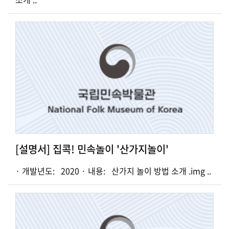
[설명서] 집콕! 민속놀이 '산가지놀이'
· 개발년도: 2020 · 내용: 산가지 놀이 방법 소개 .img ..