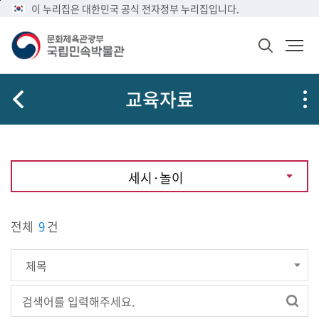
메
본
이 누리집은 대한민국 공식 전자정부 누리집입니다.
뉴
문
바
바
검
로
로
색
가
가
창
열
기
기
교육자료
기
세시·놀이
전체
9
건