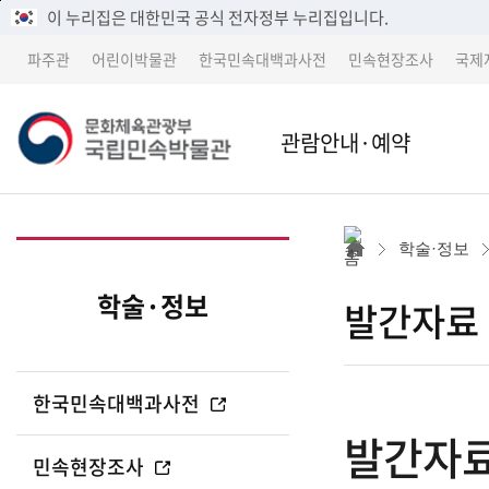
메
본
이 누리집은 대한민국 공식 전자정부 누리집입니다.
뉴
문
파주관
어린이박물관
한국민속대백과사전
민속현장조사
국제
바
바
로
로
가
가
문
관람안내·예약
기
기
본관
본관 
화
학술·정보
어린이박물관
파주
학술·정보
발간자료
체
파주관
어린
한국민속대백과사전
박물관 소개
교류 
발간자
육
민속현장조사
세종 이전 건립