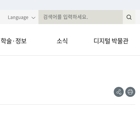
Language
학술·정보
소식
디지털 박물관
국민속대백과
알림·공고
VR·온라인 전시
전
속현장조사
웹진
영상채널
공
인
유
쇄
제저널무형유
전자민원
간자료 검색
정보공개
술세미나
법령, 규정 등