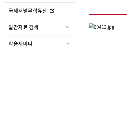
국제저널무형유산
관
발간자료 검색
학술세미나
광
부
국