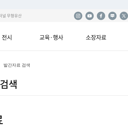
저널 무형유산
전시
교육·행사
소장자료
한
전시
교육안내·신청
소장품
사
발간자료 검색
관 전시
교육자료
민속아카이브
민
 검색
국
이박물관 전시
행사 및 공연
도서자료실
산
전시
기증
발
료
열람·복제·매도
학