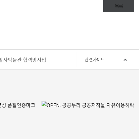
목록
관
활사박물관 협력망사업
관련사이트
련
사
이
트