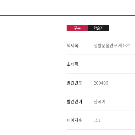
구분
학술지
책제목
생활문물연구 제13호
소제목
발간년도
200406
발간언어
한국어
페이지수
151