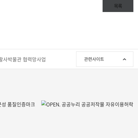
목록
관
활사박물관 협력망사업
관련사이트
련
사
이
트