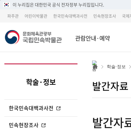
메
본
이 누리집은 대한민국 공식 전자정부 누리집입니다.
뉴
문
파주관
어린이박물관
한국민속대백과사전
민속현장조사
국제
바
바
로
로
가
가
문
관람안내·예약
기
기
본관
본관 
화
학술·정보
어린이박물관
파주
학술·정보
발간자료
체
파주관
어린
한국민속대백과사전
박물관 소개
교류 
발간자
육
민속현장조사
세종 이전 건립