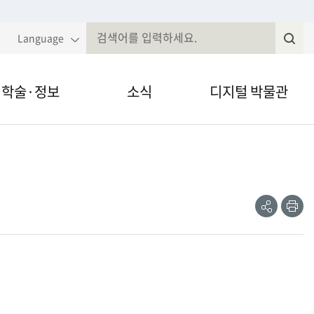
Language
학술·정보
소식
디지털 박물관
국민속대백과
알림·공고
VR·온라인 전시
전
속현장조사
웹진
영상채널
공
인
유
쇄
제저널무형유
전자민원
간자료 검색
정보공개
술세미나
법령, 규정 등