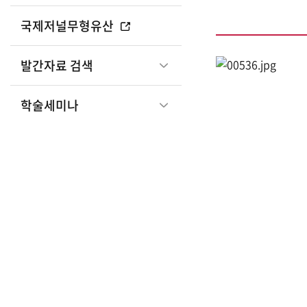
국제저널무형유산
관
발간자료 검색
학술세미나
광
부
국