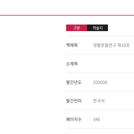
구분
학술지
책제목
생활문물연구 제18호
소제목
발간년도
200606
발간언어
한국어
페이지수
346